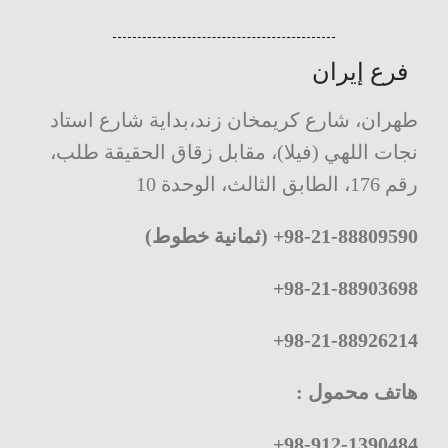
فرع إيران
طهران، شارع كريمخان زند،بداية شارع استاد
نجات اللهي (فيلا)، مقابل زقاق الحقيقة طلب،
رقم 176، الطابق الثالث، الوحدة 10
98-21-88809590
+
(ثمانية خطوط)
+
98-21-88903698
+
98-21-88926214
هاتف محمول :
+
98-912-1390484