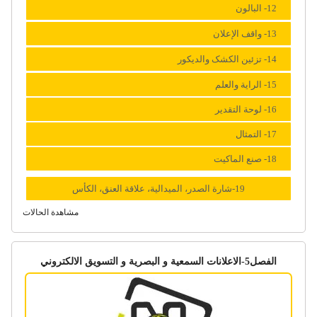
12- البالون
13- واقف الإعلان
14- تزئین الکشک والدیکور
15- الرایة والعلم
16- لوحة التقدیر
17- التمثال
18- صنع الماکیت
19-شارة الصدر، المیدالیة، علاقة العنق، الکأس
مشاهدة الحالات
الفصل5-الاعلانات السمعیة و البصریة و التسویق الالکتروني