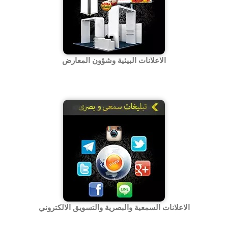
الاعلانات البیئیة وشؤون المعارض
الاعلانات السمعیة والبصریة والتسویق الالکتروني