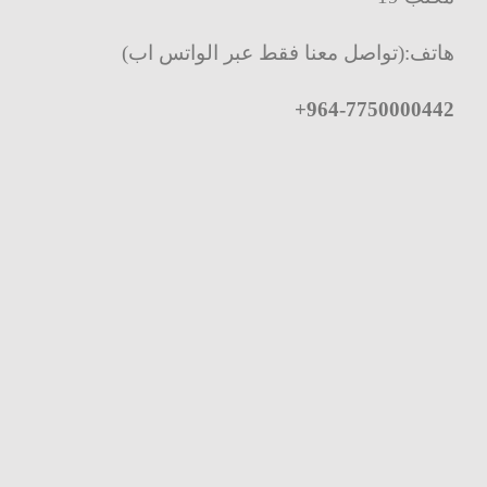
هاتف:(تواصل معنا فقط عبر الواتس اب)
+
964-7750000442