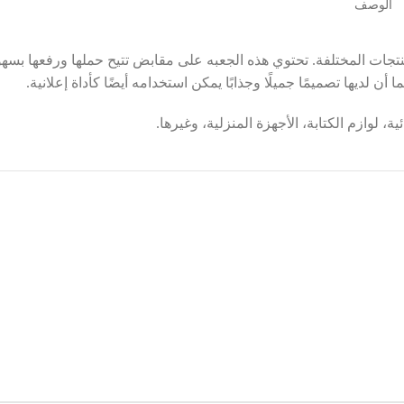
الوصف
لیتوگرافی
تجات المختلفة. تحتوي هذه الجعبه على مقابض تتيح حملها ورفعها بسهول
چاپ حرارتی(عکس برگردان)(سابلی میشن
ن لديها تصميمًا جميلًا وجذابًا يمكن استخدامه أيضًا كأداة إعلانية.
چاپ روی سلفون
 لوازم الكتابة، الأجهزة المنزلية، وغيرها.
چاپ و رایت CD-DVD
چاپ3بعدی