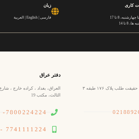
ت کاری
زبان
چهارشنبه، 8 تا 17
فارسی | English | العربية
ا، 8 تا 14
دفتر عراق
تهران خ کریمخان زند ابتدای خ استاد نجات اللهی (ویلا) روبروی کوی حقیقت طلب پلاک ۱۷۶ طبقه ۳
العراق، بغداد ، کراده خارج ، شارع 
الثالث، مکتب 19
7800224224- 964+
7741111224 - 964+