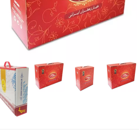
چاپ تخصصی و لارج‌فرمت
چاپ (حکاکی) لیزر و CNC
چاپ تامپو
چاپ دیجیتال, خدمات
چاپ سیلک
چاپ لارج فرمت