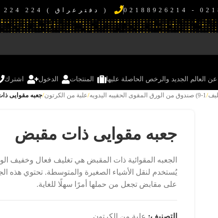
( دفترعراق ) 224 224 7800 964+
عن العالم الجدید والرخص الحاصلة علیها
المنتجات
الدخول
اشترك
/
9-1) صندوق من الورق المقوی الحقیبه الیدویه
/
علبة من الكرتون
/
جعبه مقوایی ذا
جعبه مقوایی ذات مقبض
الجعبه المقوائية ذات المقبض هي تغليف فعال وخفيف الو
چاپ روی متریال
يُستخدم لنقل الأشياء الصغيرة والمتوسطة. تحتوي هذه الج
چاپ رول
على مقابض تجعل من حملها أمرًا سهلًا للغاية.
چاپ روی سنگ، کاشی و سرامیک
التصنيف:
علبة من الكرتون