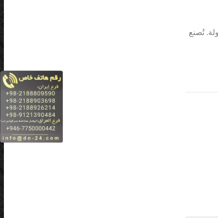
ة. تُصنع
)