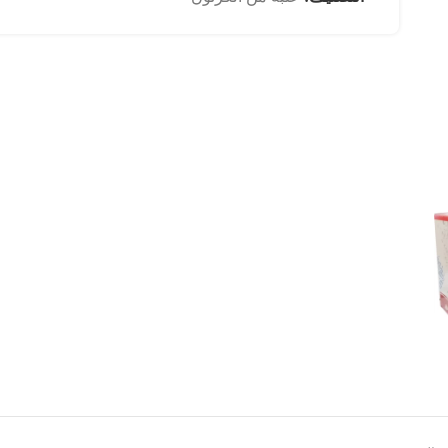
چاپ روی فلز
چاپ روی پارچه
چاپ طلق
چاپ متالایز
چاپ ورقه های PVC
پیش از چاپ و خدمات تکمیلی
خدمات دفتر فنی
ساخت انواع مهر و ژلاتین
صحافی
طلاکوب،داغی،برجسته