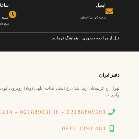
ایمیل
ساعا
info@dn-24.com
شنبه تا 
پنج شنبه ه
قبل از مراجعه حضوری ، هماهنگ فرمایید.
دفتر ایران
واحد ۱۰
02188809590 - 02188903698 - 02188926214
484 1390 0912