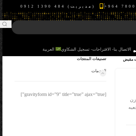
(مدیریت) 484 1390 0912
الاتصال بنا- الاقتراحات- تسجیل الشکاوي
العربية
تصنيفات المنتجات
ت مقبض
الخدمات
[gravityform id=”9″ title=”true” ajax=”true”]
زن
عبه