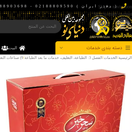
( دفتر ایران ) 02188809590 - 02188903698 - 02188926214
Skip to navigation
Skip to main content
دسته بندی خدمات
البیت
الرئيسية
/
الخدمات
/
الفصل 3: الطباعة، التغلیف، خدمات ما بعد الطباعة
/
9) صناعات التغلیف
چاپ و خدمات تکمیلی
چاپ تجاری، چاپ روی متریال، لارج‌فرمت و خدمات پیش و پس از چاپ
چاپ تجاری و اداری
چاپ افست و اقلام اداری
کارت و کارت ویزیت