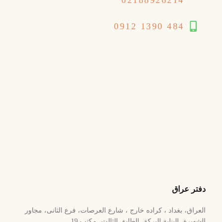
484 1390 0912
دفتر عراق
العراق، بغداد ، کراده خارج ، شارع العرصات، فرع الثانی، مجاور
الشهیرة، البنایة البرکة، الطابق الثالث، مکتب 19