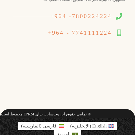
7800224224- 964+
7741111224 - 964+
© تمامی حقوق این وب‌سایت برای DN-24 محفوظ است.
English
(
الإنجليزية
)
فارسی
(
الفارسية
)
العربية