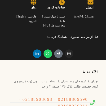
ایمیل
ساعات کاری
زبان
info@dn-24.com
شنبه تا چهارشنبه، 8
فارسی | English |
تا 17
العربية
پنج شنبه ها، 8 تا 14
قبل از مراجعه حضوری ، هماهنگ فرمایید.
دفتر ایران
تهران خ کریمخان زند ابتدای خ استاد نجات اللهی (ویلا) روبروی
کوی حقیقت طلب پلاک ۱۷۶ طبقه ۳ واحد ۱۰
02188809590 - 02188903698 -
02188926214