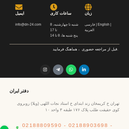
زبان
ساعات کاری
ایمیل
info@dn-24.com
شنبه تا چهارشنبه، 8
فارسی | English |
العربية
تا 17
پنج شنبه ها، 8 تا 14
قبل از مراجعه حضوری ، هماهنگ فرمایید.
دفتر ایران
تهران خ کریمخان زند ابتدای خ استاد نجات اللهی (ویلا) روبروی
کوی حقیقت طلب پلاک ۱۷۶ طبقه ۳ واحد ۱۰
02188809590 - 02188903698 -