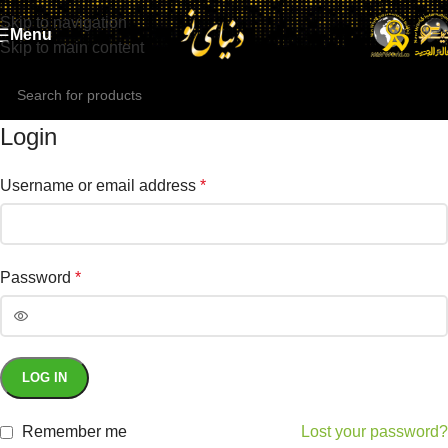
Skip to navigation
Menu
Skip to main content
Login
Username or email address
*
Password
*
LOG IN
Remember me
Lost your password?