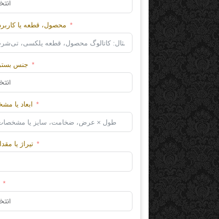
محصول، قطعه یا کاربرد
0-3- SEO
21-1- Advertising on
Google
جنس بستر 
3 layer kraft enve
$
0.00
ابعاد یا مش
تیراژ یا مقدا