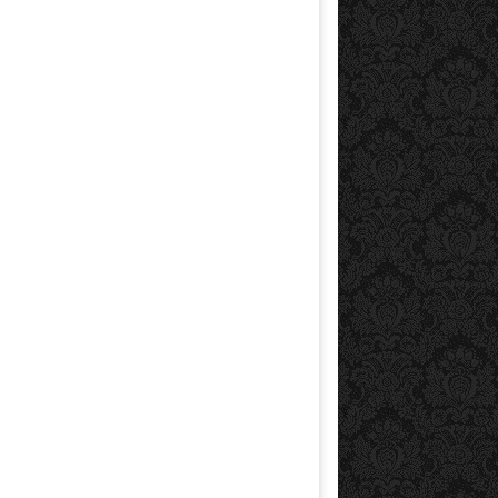
0-3- SEO
21-1- Advertising on
Google
3 layer kraft enve
$
0.00