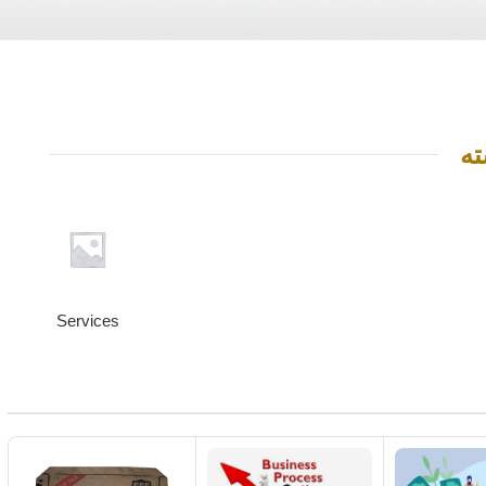
چاپ تخصصی و لارج‌فرمت
چاپ (حکاکی) لیزر و CNC
چاپ تامپو
ته
چاپ دیجیتال, خدمات
چاپ سیلک
چاپ لارج فرمت
Services