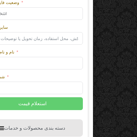
وضعیت فای
سایر
0-3- SEO
21-1- Advertising on
Google
3 layer kraft enve
نام و نا
$
0.00
شما
استعلام قیمت
دسته بندی محصولات و خدمات