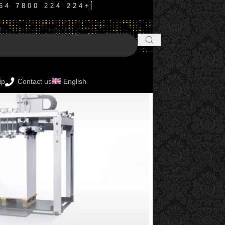
( دفترعراق ) 224 224 7800 964+
ip
Contact us
English