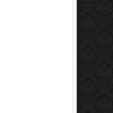
ore
20-3- SEO
21-1- Advertising on
Google