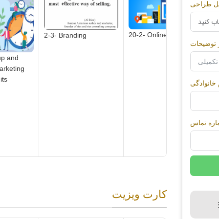
ل طراحی
20-2- Online Store
2-3- Branding
 توضیحات
2
up and
arketing
its
م خانوادگی
ره تماس
کارت ویزیت