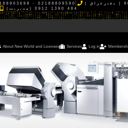
( دفتر ایران ) 02188809590 - 02188903698 - 02188926214
(مدیریت) 484 1390 0912
About New World and Licenses
Services
Log in
Membersh
چاپ روی متریال
چاپ رول
چاپ روی سنگ، کاشی و سرامیک