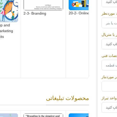
لیتوگرافی
20-2- Online Store
2-3- Branding
 موردنظر
چاپ حرارتی(عکس برگردان)(سابلی میشن)
2
up and
arketing
چاپ روی سلفون
یا متریال
its
چاپ و رایت CD-DVD
خصات فنی
چاپ3بعدی
ر موردنیاز
محصولات تبلیغاتی
واحد تیراژ