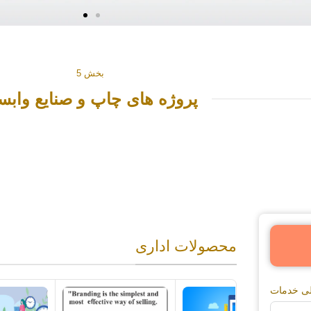
چاپ روی فلز
چاپ روی پارچه
بخش 5
چاپ طلق
پروژه های چاپ و صنایع وابس
چاپ متالایز
چاپ ورقه های PVC
پیش از چاپ و خدمات تکمیلی
خدمات دفتر فنی
ساخت انواع مهر و ژلاتین
محصولات اداری
صحافی
لی خدمات
طلاکوب،داغی،برجسته