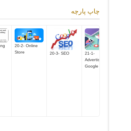
چاپ پارچه
20-2- Online
ing
Store
20-3- SEO
21-1-
Advertising on
3 laye
Google
envel