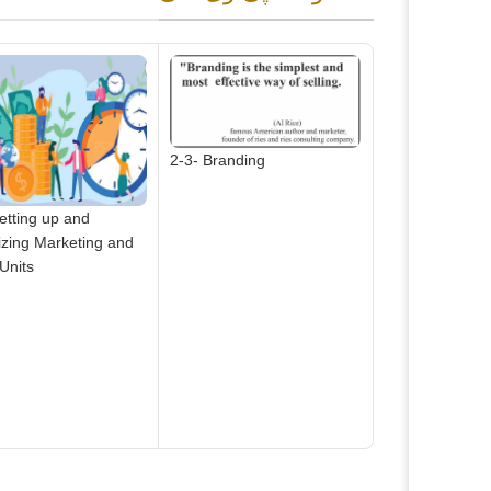
20-2- Online St
2-3- Branding
etting up and
izing Marketing and
Units