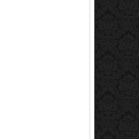
0-3- SEO
21-1- Advertising on
Google
3 layer kraft enve
$
0.00