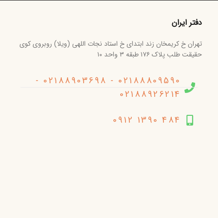
دفتر ایران
تهران خ کریمخان زند ابتدای خ استاد نجات اللهی (ویلا) روبروی کوی
حقیقت طلب پلاک ۱۷۶ طبقه ۳ واحد ۱۰
02188809590 - 02188903698 -
02188926214
484 1390 0912