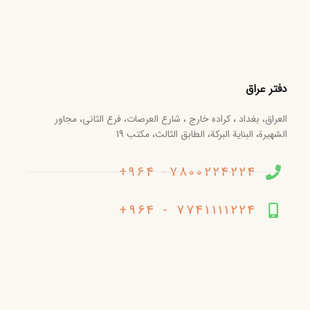
دفتر عراق
العراق، بغداد ، کراده خارج ، شارع العرصات، فرع الثانی، مجاور
الشهیرة، البنایة البرکة، الطابق الثالث، مکتب 19
7800224224- 964+
7741111224 - 964+