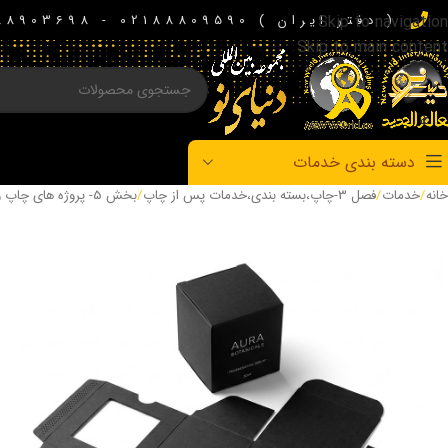
( دفتر ایران ) 02188809590 - 02188903698 - 02188926214
Skip to navigation
Skip to main content
دسته بندی خدمات
خانه
/
خدمات
/
فصل 3-چاپ،بسته بندی،خدمات پس از چاپ
/
بخش 5- پروژه های چاپ و صنایع وابسته
چاپ و خدمات تکمیلی
چاپ تجاری، چاپ روی متریال، لارج‌فرمت و خدمات پیش و پس از چاپ
چاپ تجاری و اداری
چاپ افست و اقلام اداری
کارت و کارت ویزیت