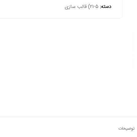
دسته:
5-21) قالب سازی
چاپ روی فلز
چاپ روی پارچه
چاپ طلق
چاپ متالایز
چاپ ورقه های PVC
پیش از چاپ و خدمات تکمیلی
خدمات دفتر فنی
ساخت انواع مهر و ژلاتین
صحافی
توضیحات
طلاکوب،داغی،برجسته