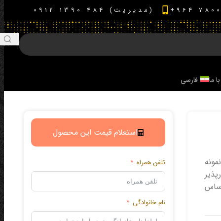
(مدیریت) 484 1390 0912
با ما
فارسی
استعلام قیمت این محصول
مونه
تلفن همراه
پذیر
اساس
نام خانوادگی