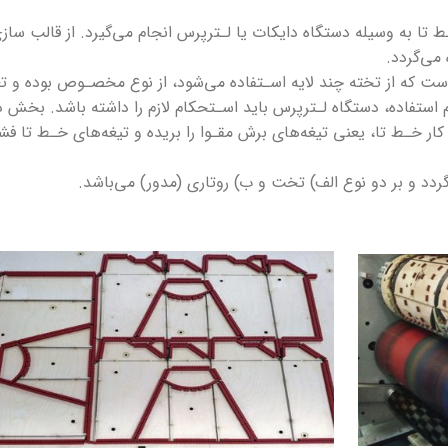
لیتوگرافی
 تا به وسیله دستگاه دایکات یا لـترپرس انجام می‌گیرد. از قالب ساز
می‌گردد.
چاپ حرارتی(عکس برگردان)(سابلی میشن)
که از تخته چند لایه اسـتفاده می‌شود، از نوع مخصـوص بوده و تع
م استفاده، دستگاه لـترپرس باید اسـتحکام لازم را داشته باشد. بخش 
چاپ روی سلفون
ار خـط تا، یعنی تیغه‌های برش مقـوا را بریده و تیغه‌های خـط تا فشـ
چاپ و رایت CD-DVD
‌گردد و بر دو نوع الف) تخت و ب) روتاری (مدور) می‌باشد.
چاپ3بعدی