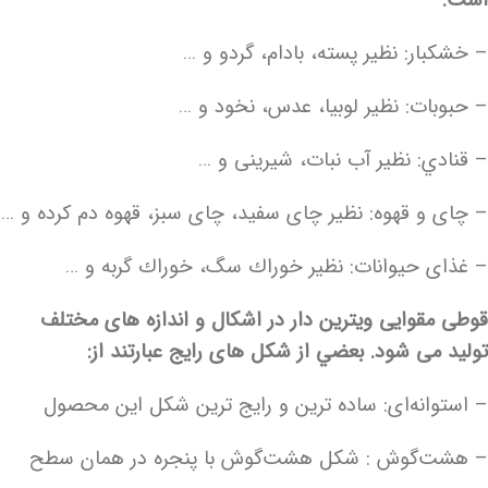
است:
– خشکبار: نظیر پسته، بادام، گردو و …
– حبوبات: نظیر لوبيا، عدس، نخود و …
– قنادي: نظیر آب نبات، شيرينى و …
– چاى و قهوه: نظیر چاى سفيد، چاى سبز، قهوه دم كرده و …
– غذای حيوانات: نظیر خوراك سگ، خوراك گربه و …
قوطی مقوایی ویترین دار در اشکال و اندازه های مختلف
تولید می شود. بعضي از شکل های رایج عبارتند از:
– استوانه‌ای: ساده ترین و رایج ترین شکل این محصول
– هشت‌گوش : شکل هشت‌گوش با پنجره در همان سطح