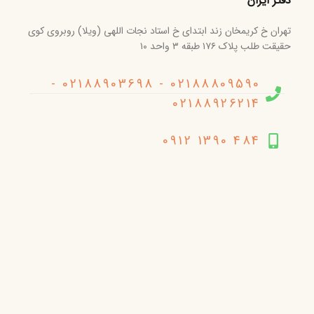
دفتر ایران
تهران خ کریمخان زند ابتدای خ استاد نجات اللهی (ویلا) روبروی کوی
حقیقت طلب پلاک ۱۷۶ طبقه ۳ واحد ۱۰
02188809590 - 02188903698 -
02188926214
484 1390 0912