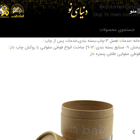
Skip to navigation
منو
Skip to main content
خانه
/
خدمات
/
فصل 3-چاپ،بسته بندی،خدمات پس از چاپ
/
بخش 9- صنایع بسته بندی
/
9-12) ساخت انواع قوطی مقوایی با روکش چاپ دار
/
قوطی مقوایی طلقی پنجره دار