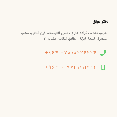
دفتر عراق
العراق، بغداد ، کراده خارج ، شارع العرصات، فرع الثانی، مجاور
الشهیرة، البنایة البرکة، الطابق الثالث، مکتب 19
7800224224- 964+
7741111224 - 964+