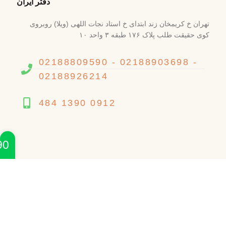
دفتر ایران
تهران خ کریمخان زند ابتدای خ استاد نجات اللهی (ویلا) روبروی
کوی حقیقت طلب پلاک ۱۷۶ طبقه ۳ واحد ۱۰
02188809590 - 02188903698 -
02188926214
484 1390 0912
90