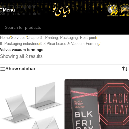
Skip to navigation
Menu
Skip to main content
Home
/
Services
/
Chapter3 - Printing, Packaging, Post-print
/
9. Packaging industries
/
9.3 Plexi boxes & Vaccum Forming
/
Velvet vacuum formings
Showing all 2 results
Show sidebar