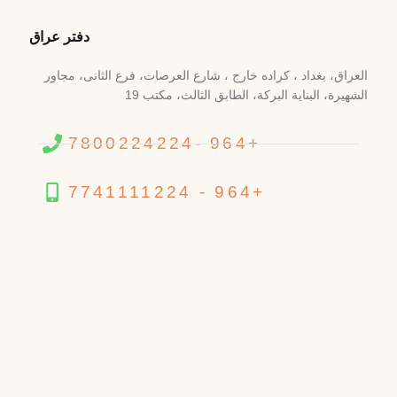
دفتر عراق
العراق، بغداد ، کراده خارج ، شارع العرصات، فرع الثانی، مجاور
الشهیرة، البنایة البرکة، الطابق الثالث، مکتب 19
7800224224- 964+
7741111224 - 964+