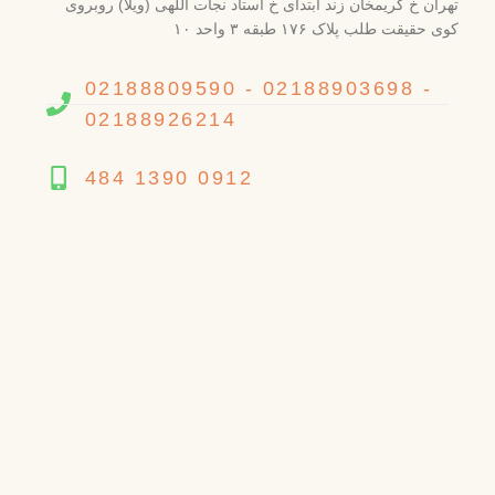
تهران خ کریمخان زند ابتدای خ استاد نجات اللهی (ویلا) روبروی
کوی حقیقت طلب پلاک ۱۷۶ طبقه ۳ واحد ۱۰
02188809590 - 02188903698 -
02188926214
484 1390 0912