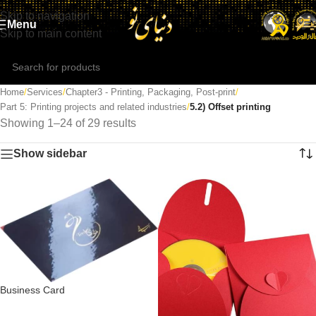
Skip to navigation
Menu
Skip to main content
Home
/
Services
/
Chapter3 - Printing, Packaging, Post-print
/
Part 5: Printing projects and related industries
/
5.2) Offset printing
Showing 1–24 of 29 results
Show sidebar
Business Card