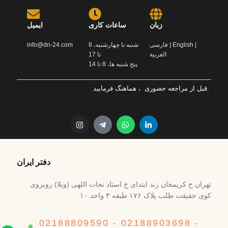
زبان
ساعات کاری
ایمیل
info@dn-24.com
شنبه تا چهارشنبه، 8
فارسی | English |
العربية
تا 17
پنج شنبه ها، 8 تا 14
قبل از مراجعه حضوری ، هماهنگ فرمایید.
دفتر ایران
تهران خ کریمخان زند ابتدای خ استاد نجات اللهی (ویلا) روبروی
کوی حقیقت طلب پلاک ۱۷۶ طبقه ۳ واحد ۱۰
02188809590 - 02188903698 -