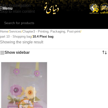
Skip to navigation
Menu
Skip to main content
Home
/
Services
/
Chapter3 - Printing, Packaging, Post-print
/
part 10 - Shopping bag
/
10.4 Plexi bag
Showing the single result
Show sidebar