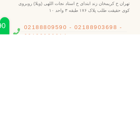
تهران خ کریمخان زند ابتدای خ استاد نجات اللهی (ویلا) روبروی
کوی حقیقت طلب پلاک ۱۷۶ طبقه ۳ واحد ۱۰
90
02188809590 - 02188903698 -
02188926214
484 1390 0912