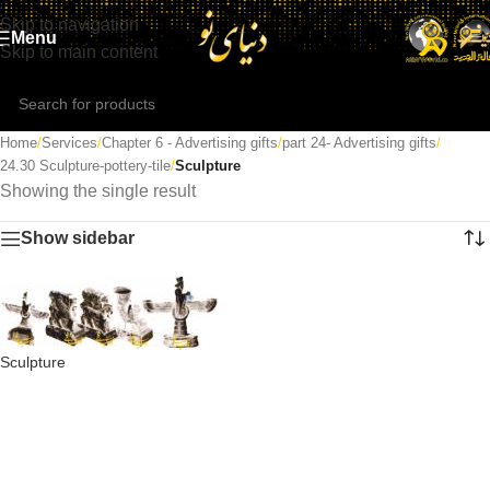
Skip to navigation
Menu
Skip to main content
Home
/
Services
/
Chapter 6 - Advertising gifts
/
part 24- Advertising gifts
/
24.30 Sculpture-pottery-tile
/
Sculpture
Showing the single result
Show sidebar
Sculpture