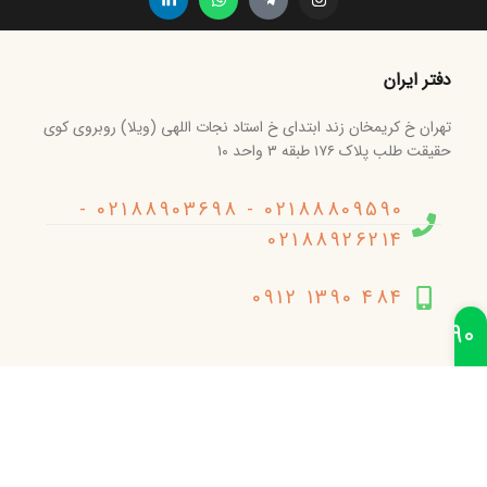
دفتر ایران
تهران خ کریمخان زند ابتدای خ استاد نجات اللهی (ویلا) روبروی کوی
حقیقت طلب پلاک ۱۷۶ طبقه ۳ واحد ۱۰
02188809590 - 02188903698 -
02188926214
484 1390 0912
021-88809590